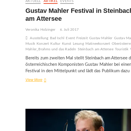
AKTUELL
ARTIKEL
EVENTS
Gustav Mahler Festival in Steinbac
am Attersee
Veronika Holzinger
6. Juli 2017
Ausstellung
Bad Ischl
Event
Freizeit
Gustav Mahler
Gustav Mah
Musik
Konzert
Kultur
Kunst
Lesung
Matineekonzert
Oberösterre
Mahler_Brahms und das Radeln
Steinbach am Attersee
Touristik
Bereits zum zweiten Mal stellt Steinbach am Attersee 
österreichischen Komponisten Gustav Mahler bei eine
Festival in den Mittelpunkt und lädt das Publikum dazu
Gustav
View More
Mahler
Festival
in
Steinbach
am
Attersee