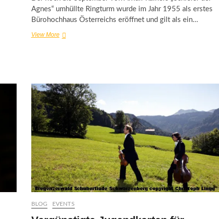
Agnes“ umhüllte Ringturm wurde im Jahr 1955 als erstes
Bürohochhaus Österreichs eröffnet und gilt als ein…
Architektur
View More
im
Ringturm:
Mähren:
Bauten
–
Menschen
–
Wege
BLOG
EVENTS