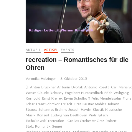
AKTUELL
ARTIKEL
EVENTS
recreation – Romantisches für die
Ohren
Veronika Holzinger
8. Oktober 2015
Anton Bruckner
Antonín Dvořák
Antonio Rosetti
Carl Maria v
Weber
Claude Debussy
Engelbert Humperdinck
Erich Wolfgang
Korngold
Ernst Krenek
Erwin Schulhoff
Felix Mendelssohn
Franz
Lehár
Franz Schreker
Freizeit
Graz
Gustav Mahler
Johann
Strauss
Johannes Brahms
Joseph Haydn
Klassik
Klassische
Musik
Konzert
Ludwig van Beethoven
Piotr Iljitsch
Tschaikowski
recreation - Großes Orchester Graz
Robert
Stolz
Romantik
Sergei