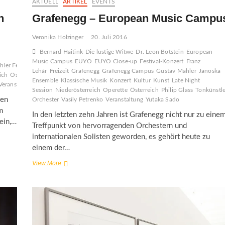
AKTUELL
ARTIKEL
EVENTS
h
Grafenegg – European Music Campu
Veronika Holzinger
20. Juli 2016
Bernard Haitink
Die lustige Witwe
Dr. Leon Botstein
European
Music Campus
EUYO
EUYO Close-up
Festival-Konzert
Franz
ler Festival
Kammerkonzert
Klassische
Lehár
Freizeit
Grafenegg
Grafenegg Campus
Gustav Mahler
Janoska
ich
Österreich
Radfahren
Salzkammergut
Schifffahrt
Sonderausstellung
Ensemble
Klassische Musik
Konzert
Kultur
Kunst
Late Night
Veranstaltung
Session
Niederösterreich
Operette
Österreich
Philip Glass
Tonkünstle
den
Orchester
Vasily Petrenko
Veranstaltung
Yutaka Sado
m
In den letzten zehn Jahren ist Grafenegg nicht nur zu eine
 ein,…
Treffpunkt von hervorragenden Orchestern und
internationalen Solisten geworden, es gehört heute zu
einem der…
Grafenegg
View More
–
European
Music
Campus