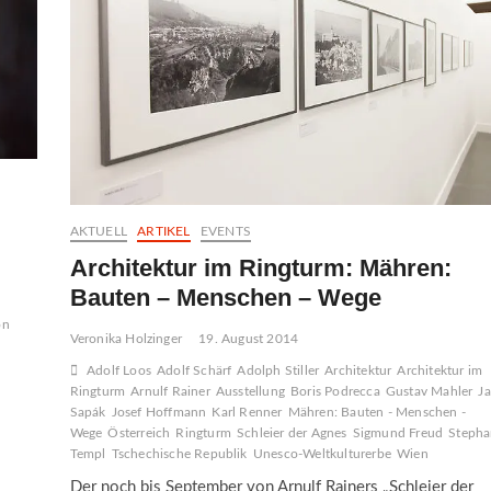
AKTUELL
ARTIKEL
EVENTS
Architektur im Ringturm: Mähren:
Bauten – Menschen – Wege
on
Veronika Holzinger
19. August 2014
Adolf Loos
Adolf Schärf
Adolph Stiller
Architektur
Architektur im
Ringturm
Arnulf Rainer
Ausstellung
Boris Podrecca
Gustav Mahler
J
Sapák
Josef Hoffmann
Karl Renner
Mähren: Bauten - Menschen -
Wege
Österreich
Ringturm
Schleier der Agnes
Sigmund Freud
Steph
Templ
Tschechische Republik
Unesco-Weltkulturerbe
Wien
Der noch bis September von Arnulf Rainers „Schleier der