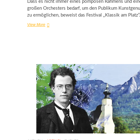
Dass es nicht immer eines pompösen Rahmens und ein
großen Orchesters bedarf, um den Publikum Kunstgen
zu ermöglichen, beweist das Festival „Klassik am Platz“
Poysdorf
View More
lädt
zu
„Klassik
am
Platz“