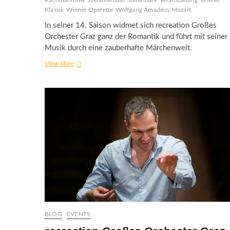
Rachmaninow
Stefaniensaal
Steiermark
Veranstaltung
Wiener
Klassik
Wiener Operette
Wolfgang Amadeus Mozart
In seiner 14. Saison widmet sich recreation Großes
Orchester Graz ganz der Romantik und führt mit seiner
Musik durch eine zauberhafte Märchenwelt.
recreation
View More
–
Romantisches
für
die
Ohren
BLOG
EVENTS