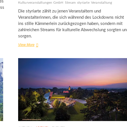
es
Kulturveranstaltungen GmbH
Stream
styriarte
Veranstaltung
uss
Die styriarte zählt zu jenen Veranstaltern und
.
Veranstalterinnen, die sich während des Lockdowns nicht
ins stille Kämmerlein zurückgezogen haben, sondern mit
zahlreichen Streams für kulturelle Abwechslung sorgten un
sorgen.
„Lied
View More
von
der
Erde“
–
Mahlers
musikalische
Gedichte
&
mehr
per
Stream