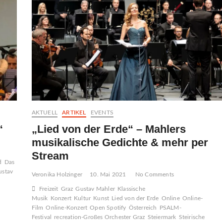
AKTUELL
ARTIKEL
EVENTS
“
„Lied von der Erde“ – Mahlers
musikalische Gedichte & mehr per
Stream
d
Das
ustav
Veronika Holzinger
10. Mai 2021
No Comments
Freizeit
Graz
Gustav Mahler
Klassische
Musik
Konzert
Kultur
Kunst
Lied von der Erde
Online
Online-
Film
Online-Konzert
Open Spotify
Österreich
PSALM-
Festival
recreation-Großes Orchester Graz
Steiermark
Steirische