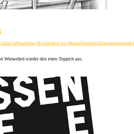
t
ultur
Liebhartstaler Bockkeller
Live-Musik
Österreich
Schrammelmusik
V
em Wienerlied wieder den roten Teppich aus.