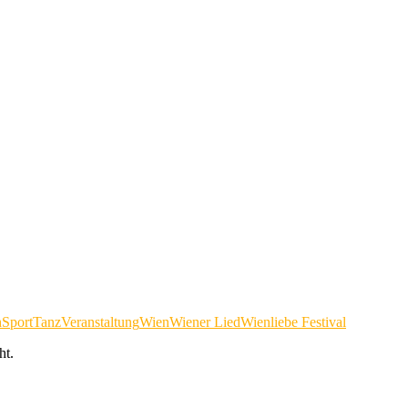
h
Sport
Tanz
Veranstaltung
Wien
Wiener Lied
Wienliebe Festival
ht.