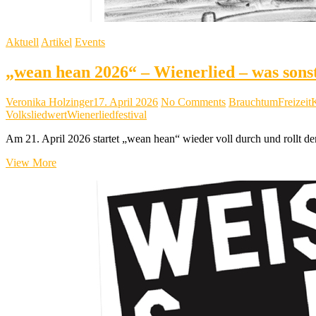
Aktuell
Artikel
Events
„wean hean 2026“ – Wienerlied – was sons
Veronika Holzinger
17. April 2026
No Comments
Brauchtum
Freizeit
K
Volksliedwert
Wienerliedfestival
Am 21. April 2026 startet „wean hean“ wieder voll durch und rollt d
„wean
View More
hean
2026“
–
Wienerlied
–
was
sonst