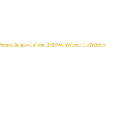
eranstaltung
wean hean 2026
Wien
Wiener Lied
Wiener