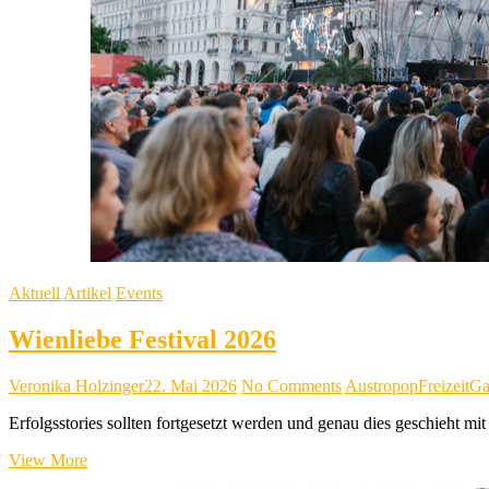
Aktuell
Artikel
Events
Wienliebe Festival 2026
Veronika Holzinger
22. Mai 2026
No Comments
Austropop
Freizeit
Ga
Erfolgsstories sollten fortgesetzt werden und genau dies geschieht mit 
Wienliebe
View More
Festival