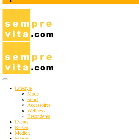
Impressum
Das Online-Magazin für Genießer mit aktivem Lebensstil
sempre-vita.com
Lifestyle
Mode
Sport
Accessoires
Wellness
Besonderes
Events
Reisen
Medien
Erlesen