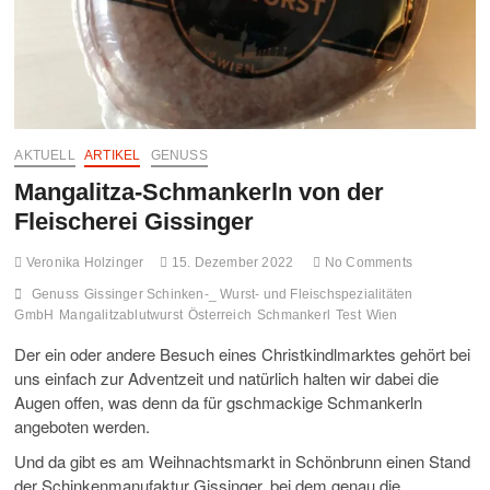
FO
MO
GA
AKTUELL
ARTIKEL
GENUSS
UN
Mangalitza-Schmankerln von der
HA
Fleischerei Gissinger
Veronika Holzinger
15. Dezember 2022
No Comments
Genuss
Gissinger Schinken-_ Wurst- und Fleischspezialitäten
GmbH
Mangalitzablutwurst
Österreich
Schmankerl
Test
Wien
Der ein oder andere Besuch eines Christkindlmarktes gehört bei
uns einfach zur Adventzeit und natürlich halten wir dabei die
Augen offen, was denn da für gschmackige Schmankerln
angeboten werden.
Und da gibt es am Weihnachtsmarkt in Schönbrunn einen Stand
der Schinkenmanufaktur Gissinger, bei dem genau die