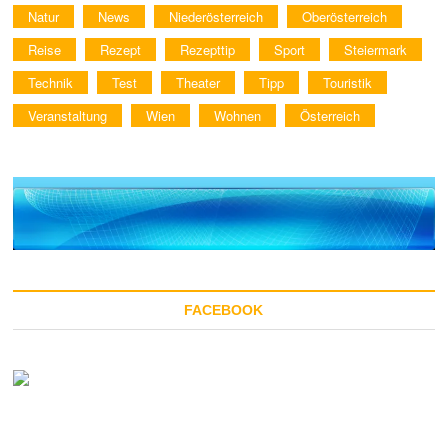
Natur
News
Niederösterreich
Oberösterreich
Reise
Rezept
Rezepttip
Sport
Steiermark
Technik
Test
Theater
Tipp
Touristik
Veranstaltung
Wien
Wohnen
Österreich
FACEBOOK