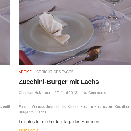
und
Putenschnitzerl
ARTIKEL
GERICHT DES TAGES
Zucchini-Burger mit Lachs
Christian Holzinger
17. Juni 2013
No Comments
zepttipp
Senf-
Familie
Genuss
Jugendliche
Kinder
Kochen
Kochrezept
Kochtipp
Burger mit Lachs
Leichtes für die heißen Tage des Sommers
Zucchini-
View More