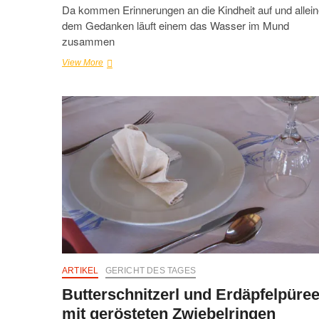
Da kommen Erinnerungen an die Kindheit auf und allein
dem Gedanken läuft einem das Wasser im Mund
zusammen
Wurst-
View More
Gulasch
mit
Kartoffeln
ARTIKEL
GERICHT DES TAGES
Butterschnitzerl und Erdäpfelpüre
mit gerösteten Zwiebelringen