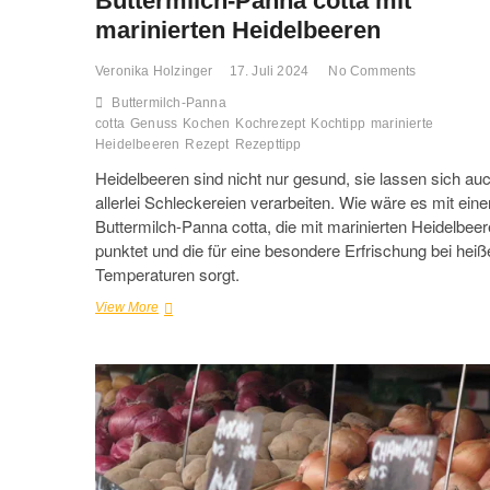
Buttermilch-Panna cotta mit
marinierten Heidelbeeren
Veronika Holzinger
17. Juli 2024
No Comments
Buttermilch-Panna
cotta
Genuss
Kochen
Kochrezept
Kochtipp
marinierte
Heidelbeeren
Rezept
Rezepttipp
Heidelbeeren sind nicht nur gesund, sie lassen sich au
allerlei Schleckereien verarbeiten. Wie wäre es mit eine
Buttermilch-Panna cotta, die mit marinierten Heidelbee
punktet und die für eine besondere Erfrischung bei heiß
Temperaturen sorgt.
Buttermilch-
View More
Panna
cotta
mit
marinierten
Heidelbeeren