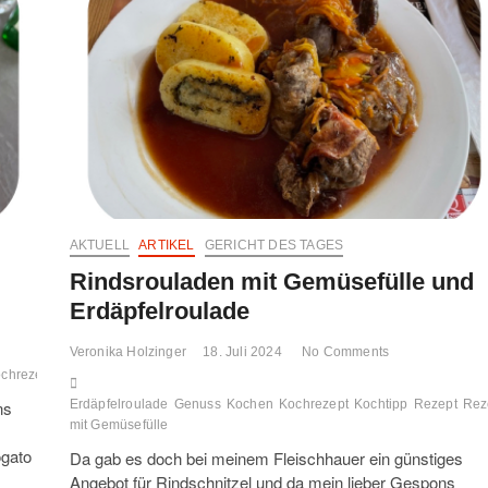
AKTUELL
ARTIKEL
GERICHT DES TAGES
Rindsrouladen mit Gemüsefülle und
Erdäpfelroulade
Veronika Holzinger
18. Juli 2024
No Comments
chrezept
Kochtipp
Rezept
Rezepttipp
ns
Erdäpfelroulade
Genuss
Kochen
Kochrezept
Kochtipp
Rezept
Rez
mit Gemüsefülle
ogato
Da gab es doch bei meinem Fleischhauer ein günstiges
Angebot für Rindschnitzel und da mein lieber Gespons