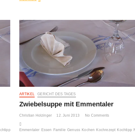
Burger
mit
Lachs
ARTIKEL
GERICHT DES TAGES
Zwiebelsuppe mit Emmentaler
Christian Holzinger
12. Juni 2013
No Comments
chtipp
Natur
Emmentaler
News
Test
Essen
Tipp
Würstchengulasch
Familie
Genuss
Kochen
Kochrezept
Kochtipp