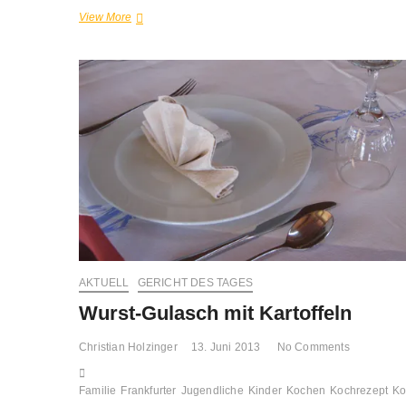
Überbackener
View More
Senf-
Rostbraten
AKTUELL
GERICHT DES TAGES
Wurst-Gulasch mit Kartoffeln
Christian Holzinger
13. Juni 2013
No Comments
Familie
Frankfurter
Jugendliche
Kinder
Kochen
Kochrezept
Ko