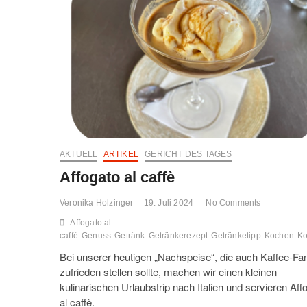
AKTUELL
ARTIKEL
GERICHT DES TAGES
Affogato al caffè
Veronika Holzinger
19. Juli 2024
No Comments
Affogato al
caffè
Genuss
Getränk
Getränkerezept
Getränketipp
Kochen
Ko
Bei unserer heutigen „Nachspeise“, die auch Kaffee-Fa
zufrieden stellen sollte, machen wir einen kleinen
kulinarischen Urlaubstrip nach Italien und servieren Aff
al caffè.