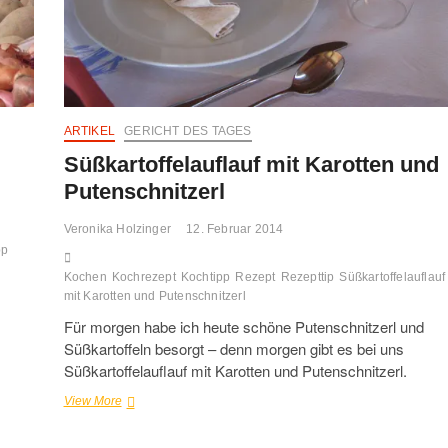
ARTIKEL
GERICHT DES TAGES
Süßkartoffelauflauf mit Karotten und
Putenschnitzerl
Veronika Holzinger
12. Februar 2014
pp
Kochen
Kochrezept
Kochtipp
Rezept
Rezepttip
Süßkartoffelauflauf
mit Karotten und Putenschnitzerl
Für morgen habe ich heute schöne Putenschnitzerl und
Süßkartoffeln besorgt – denn morgen gibt es bei uns
Süßkartoffelauflauf mit Karotten und Putenschnitzerl.
Süßkartoffelauflauf
View More
mit
Karotten