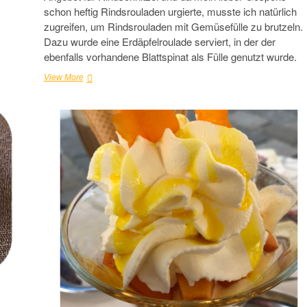
schon heftig Rindsrouladen urgierte, musste ich natürlich
zugreifen, um Rindsrouladen mit Gemüsefülle zu brutzeln.
Dazu wurde eine Erdäpfelroulade serviert, in der der
ebenfalls vorhandene Blattspinat als Fülle genutzt wurde.
Rindsrouladen
View More
mit
Gemüsefülle
und
Erdäpfelroulade