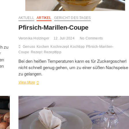
AKTUELL
ARTIKEL
GERICHT DES TAGES
Pfirsich-Marillen-Coupe
Veronika Holzinger
12. Juli 2024
No Comments
ch zu
Genuss
Kochen
Kochrezept
Kochtipp
Pfirsich-Marillen-
r
Coupe
Rezept
Rezepttipp
ren
Bei den heißen Temperaturen kann es für Zuckergoscherl
en
nicht schnell genug gehen, um zu einer süßen Nachspeise
zu gelangen.
Pfirsich-
View More
Marillen-
Coupe