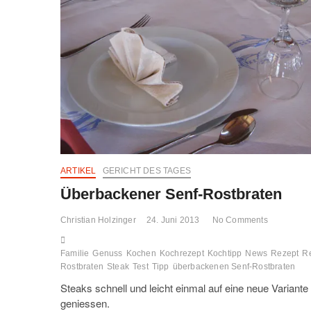
ARTIKEL
GERICHT DES TAGES
Überbackener Senf-Rostbraten
Christian Holzinger
24. Juni 2013
No Comments
Familie
Genuss
Kochen
Kochrezept
Kochtipp
News
Rezept
Re
Rostbraten
Steak
Test
Tipp
überbackenen Senf-Rostbraten
Steaks schnell und leicht einmal auf eine neue Variante
geniessen.