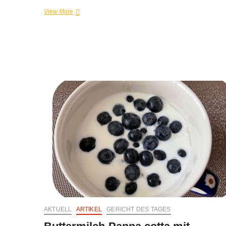
Affogato
View More
al
caffè
AKTUELL
ARTIKEL
GERICHT DES TAGES