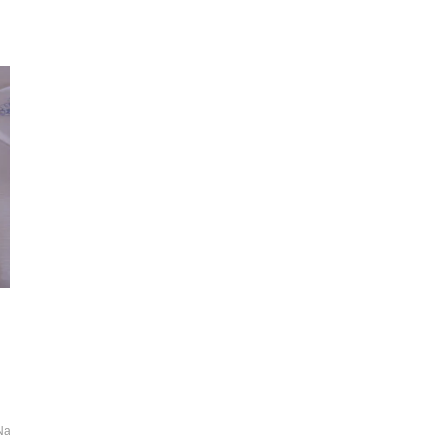
Natur
News
Rezepttipp
Test
Tipp
Zwiebel
Zwiebelsuppe