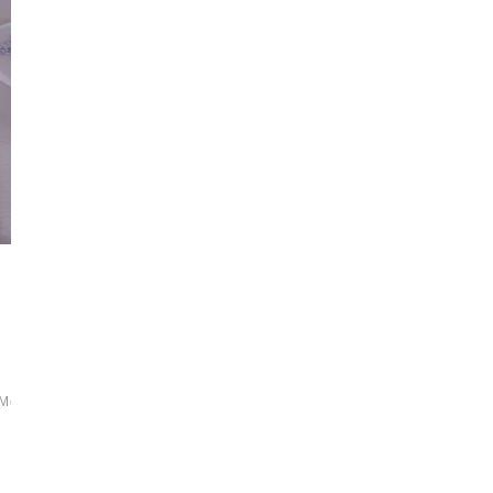
Mode
Natur
News
Rezept
Rezepttipp
Test
Tipp
Zucchini-