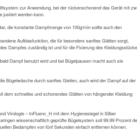
ftsystem zur Anwendung, bei der rückenschonend das Gerät mit zw
 justiert werden kann.
 Bar, die konstante Dampfmenge von 100g/min sollte auch den
rhandene Aufblasfunktion, die für besonders sanftes Glätten sorgt,
 des Dampfes zuständig ist und für die Fixierung des Kleidungsstück
sobald Dampf benutzt wird und bei Bügelpausen macht auch sie
die Bügelwäsche durch sanftes Gleiten, auch wird der Dampf auf der
mit dem schnelles und schonendes Glätten von hängender Kleidung
und Virologie – InFluenc_H mit dem Hygienesiegel in Silber
ringen wissenschaftlich geprüfte Bügelsystem soll 99,99 Prozent de
tuellen Bedampfen von fünf Sekunden einfach entfernen können.