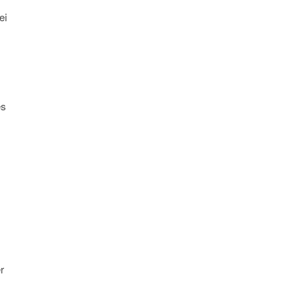
ei
es
r